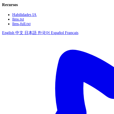
Recursos
Habilidades IA
llms.txt
llms-full.txt
English
中文
日本語
한국어
Español
Français