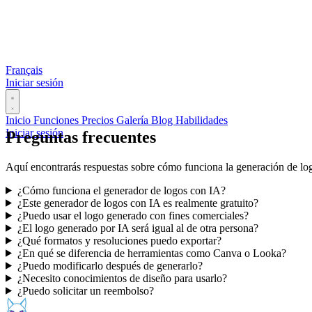
Français
Iniciar sesión
Inicio
Funciones
Precios
Galería
Blog
Habilidades
Iniciar sesión
Preguntas frecuentes
Aquí encontrarás respuestas sobre cómo funciona la generación de logo
¿Cómo funciona el generador de logos con IA?
¿Este generador de logos con IA es realmente gratuito?
¿Puedo usar el logo generado con fines comerciales?
¿El logo generado por IA será igual al de otra persona?
¿Qué formatos y resoluciones puedo exportar?
¿En qué se diferencia de herramientas como Canva o Looka?
¿Puedo modificarlo después de generarlo?
¿Necesito conocimientos de diseño para usarlo?
¿Puedo solicitar un reembolso?